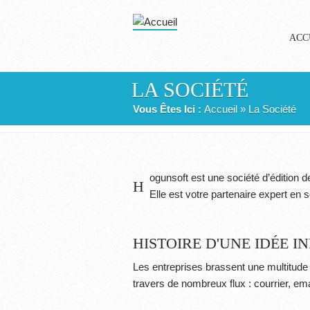
Aller au contenu principal
ACC
LA SOCIÉTÉ
VOUS ÊTES ICI
Vous Êtes Ici :
Accueil
» La Société
ogunsoft est une société d’édition d
H
Elle est votre partenaire expert en 
HISTOIRE D'UNE IDÉE 
Les entreprises brassent une multitude
travers de nombreux flux : courrier, emai