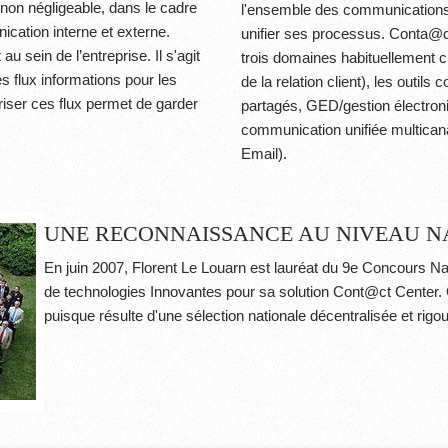
 non négligeable, dans le cadre
l'ensemble des communications d
nication interne et externe.
unifier ses processus.
Conta@c
 sein de l’entreprise. Il s'agit
trois domaines habituellement 
s flux informations pour les
de la relation client), les outil
triser ces flux permet de garder
partagés, GED/gestion électron
communication unifiée multicana
Email).
UNE RECONNAISSANCE AU NIVEAU N
En juin 2007, Florent Le Louarn est lauréat du 9e Concours Nati
de technologies Innovantes pour sa solution
Cont@ct
Center. C
puisque résulte d'une sélection nationale décentralisée et rigo