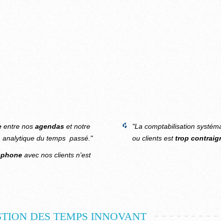
e
entre nos
agendas
et notre
"La comptabilisation systém
n analytique du temps passé."
ou clients est
trop contraig
éphone
avec nos clients n'est
STION DES TEMPS INNOVANT