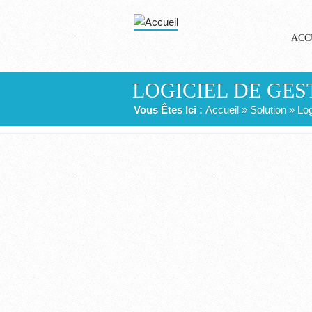
Aller au contenu principal
ACC
LOGICIEL DE GES
VOUS ÊTES ICI
Vous Êtes Ici :
Accueil
»
Solution
» Log