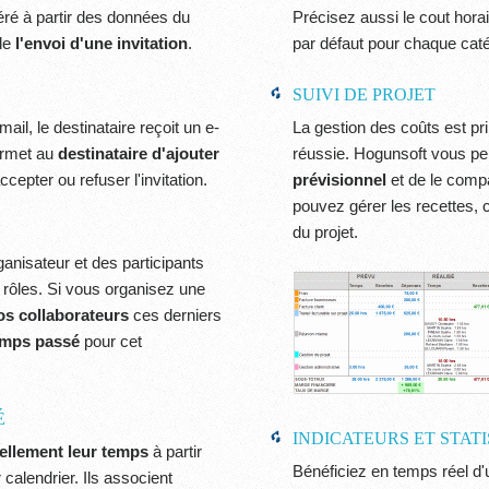
ré à partir des données du
Précisez aussi le cout horai
ple
l'envoi d'une invitation
.
par défaut pour chaque cat
SUIVI DE PROJET
mail, le destinataire reçoit un e-
La gestion des coûts est pr
ermet au
destinataire d'ajouter
réussie. Hogunsoft vous p
ccepter ou refuser l'invitation.
prévisionnel
et de le comp
pouvez gérer les recettes, c
du projet.
isateur et des participants
rôles. Si vous organisez une
os collaborateurs
ces derniers
temps passé
pour cet
É
INDICATEURS ET STAT
ellement leur temps
à partir
Bénéficiez en temps réel d
calendrier. Ils associent