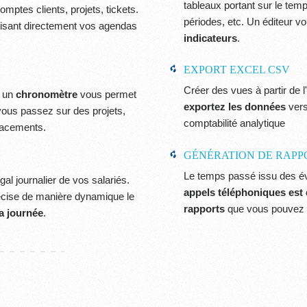
tableaux portant sur le tem
ptes clients, projets, tickets.
périodes, etc. Un éditeur 
lisant directement vos agendas
indicateurs
.
EXPORT EXCEL CSV
Créer des vues à partir de
t un
chronomètre
vous permet
exportez les données
vers
ous passez sur des projets,
comptabilité analytique
placements.
GÉNÉRATION DE RAPPO
Le temps passé issu des 
gal journalier de vos salariés.
appels téléphoniques
est
récise de manière dynamique le
rapports
que vous pouvez c
la journée
.