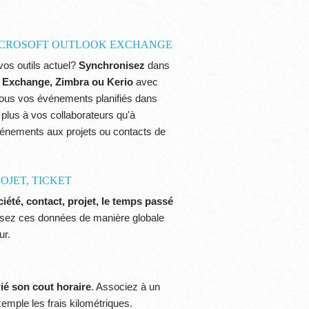
ICROSOFT OUTLOOK EXCHANGE
os outils actuel?
Synchronisez
dans
s
Exchange, Zimbra ou Kerio
avec
 tous vos événements planifiés dans
e plus à vos collaborateurs qu'à
énements aux projets ou contacts de
OJET, TICKET
iété, contact, projet, le temps passé
alisez ces données de manière globale
ur.
ié son cout horaire
. Associez à un
emple les frais kilométriques.