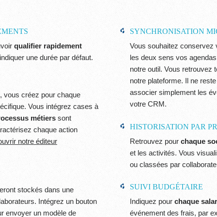
EMENTS
SYNCHRONISATION M
uvoir
qualifier rapidement
Vous souhaitez conservez v
indiquer une durée par défaut.
les deux sens vos agenda
notre outil. Vous retrouvez
notre plateforme. Il ne rest
associer simplement les év
, vous créez pour chaque
votre CRM.
écifique. Vous intégrez cases à
rocessus métiers
sont
HISTORISATION PAR PR
ractérisez chaque action
uvrir notre éditeur
Retrouvez pour
chaque soc
et les activités. Vous visu
ou classées par collaborate
SUIVI BUDGÉTAIRE
eront stockés dans une
laborateurs. Intégrez un bouton
Indiquez pour
chaque salar
ur envoyer un modèle de
événement des frais, par ex